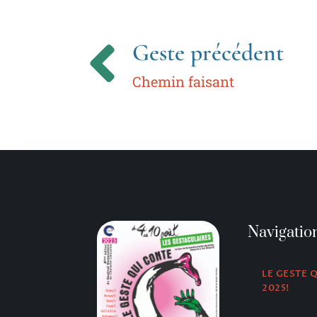
Geste précédent
Chemin faisant
Navigatio
LE GESTE 
2025!