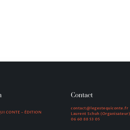
n
Contact
contact@legestequiconte.fr
QUI CONTE – ÉDITION
Laurent Schuh (Organisateur)
06 60 88 53 05